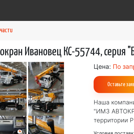
пчасти
окран Ивановец КС-55744, серия "
Цена:
По зап
Оставьте зая
Наша компан
"ИМЗ АВТОКР
территории Р
Условия поставк