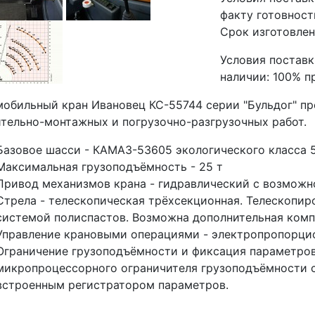
факту готовност
Срок изготовлен
Условия поставк
наличии: 100% п
обильный кран Ивановец КС-55744 серии "Бульдог" пр
тельно-монтажных и погрузочно-разгрузочных работ.
Базовое шасси - КАМАЗ-53605 экологического класса 5
Максимальная грузоподъёмность - 25 т
Привод механизмов крана - гидравлический с возмож
Стрела - телескопическая трёхсекционная. Телескопир
системой полиспастов. Возможна дополнительная компл
Управление крановыми операциями - электропропорцио
Ограничение грузоподъёмности и фиксация параметров
микропроцессорного ограничителя грузоподъёмности 
встроенным регистратором параметров.