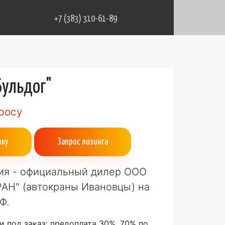
+7 (383) 310-61-89
Бульдог"
росу
вку
Запрос лизинга
ия - официальный дилер ООО
АН" (автокраны Ивановцы) на
Ф.
и под заказ: предоплата 30%, 70% по